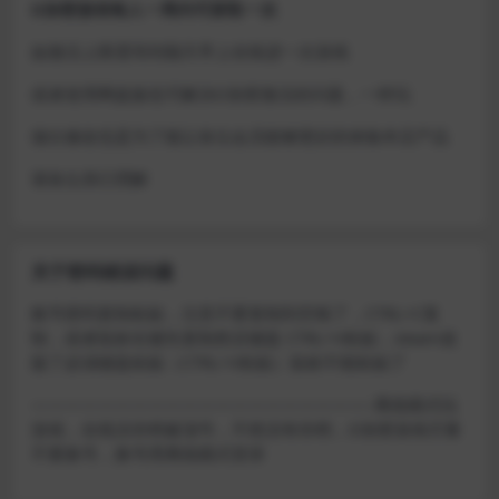
D加密游戏每人一周内可获取一次
如激活上限需等到隔天早上在线进一次游戏
或者使用网盘版也可解决D加密激活的问题，一样玩
做出修改也是为了能让各位会员能够更好的体验本店产品
请各位亲们理解
关于密码错误问题
账号密码复制粘贴，注意不要复制到空格了，CTRL+C复
制，或者鼠标右键先复制然后键盘 CTRL+V粘贴，steam改
版了必须键盘粘贴（CTRL+V粘贴）鼠标不能粘贴了
————————————————————–离线模式玩
游戏，在线没存档被顶号，不然没有存档，D加密游戏尽量
不要换号，换号用离线模式登录