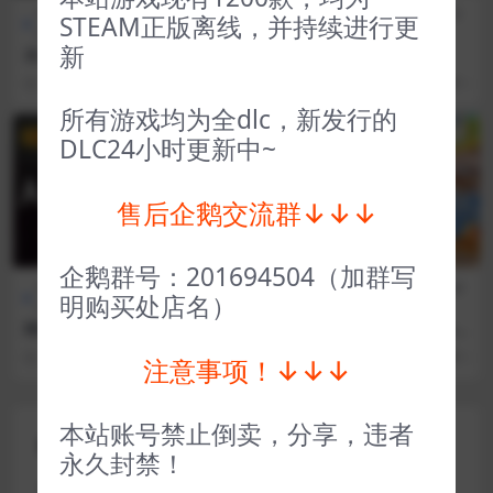
全部游戏（发行日期排
策略
CG交
全部游戏（发行日期排
STEAM正版离线，并持续进行更
序）
类
互
序）
新
水之城 Aquatico
返校 Detention
3 年前
63
1
3 年前
47
1
所有游戏均为全dlc，新发行的
VIP
VIP
DLC24小时更新中~
售后企鹅交流群↓↓↓
企鹅群号：201694504（加群写
全部游戏（发行日期排
策略
全部游戏（发行日期排
冒险解
明购买处店名）
序）
类
序）
谜
绝境北方 Bad North Jotunn
胡闹厨房全都好吃 Overcook
Edition
ed! All You Can Eat
3 年前
44
1
3 年前
63
1
注意事项！↓↓↓
本站账号禁止倒卖，分享，违者
评论(0)
永久封禁！
您的邮箱地址不会被公开。
必填项已用
*
标注