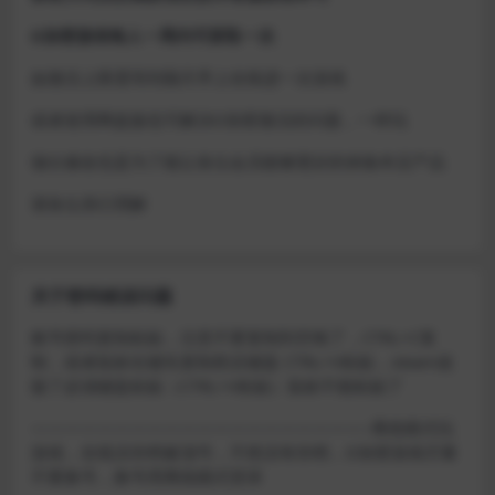
D加密游戏每人一周内可获取一次
如激活上限需等到隔天早上在线进一次游戏
或者使用网盘版也可解决D加密激活的问题，一样玩
做出修改也是为了能让各位会员能够更好的体验本店产品
请各位亲们理解
关于密码错误问题
账号密码复制粘贴，注意不要复制到空格了，CTRL+C复
制，或者鼠标右键先复制然后键盘 CTRL+V粘贴，steam改
版了必须键盘粘贴（CTRL+V粘贴）鼠标不能粘贴了
————————————————————–离线模式玩
游戏，在线没存档被顶号，不然没有存档，D加密游戏尽量
不要换号，换号用离线模式登录