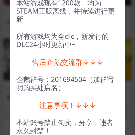
本站游戏现有1200款，均为
STEAM正版离线，并持续进行更
全部游戏（发行日期排
角色扮
全部游戏（发行日期排
策略
序）
演
序）
类
新
天命奇御1 Fate Seeker
这是我的战争 This War of Mi
ne
3 年前
41
1
3 年前
105
1
所有游戏均为全dlc，新发行的
DLC24小时更新中~
VIP
VIP
售后企鹅交流群↓↓↓
企鹅群号：201694504（加群写
明购买处店名）
全部游戏（发行日期排
模拟经
全部游戏（发行日期排序）
序）
营
厄瑞班：暗影之族 Ereban: S
hadow Legacy
魔法餐作室 Magical Delicacy
2 年前
40
1
注意事项！↓↓↓
2 年前
132
1
本站账号禁止倒卖，分享，违者
评论(0)
永久封禁！