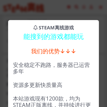
jhf31393-死神来了
STEAM离线游戏
2023-02-16
9
能搜到的游戏都能玩
卡号yoix48521 密码zuobiao4255
我们的优势↓↓↓
关于D加密类游戏通知
安全稳定不跑路，服务器已运营
近期发现同行倒卖严重，大量会员D加密游戏无法激活问
多年
题，现开通令牌
资源多更新快质量高
获取方式找企鹅群里的技术客服获取即可
D加密游戏每人一周内可获取一次
本站游戏现有1200款，均为
如激活上限需等到隔天早上在线进一次游戏
STEAM正版离线，并持续进行更