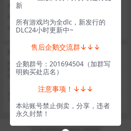
新
或者使用网盘版也可解决D加密激活的问题，一样玩
做出修改也是为了能让各位会员能够更好的体验本店产品
所有游戏均为全dlc，新发行的
请各位亲们理解
DLC24小时更新中~
售后企鹅交流群↓↓↓
关于密码错误问题
企鹅群号：201694504（加群写
账号密码复制粘贴，注意不要复制到空格了，CTRL+C复
制，或者鼠标右键先复制然后键盘 CTRL+V粘贴，steam改
明购买处店名）
版了必须键盘粘贴（CTRL+V粘贴）鼠标不能粘贴了
注意事项！↓↓↓
————————————————————–离线模式玩
游戏，在线没存档被顶号，不然没有存档，D加密游戏尽量
不要换号，换号用离线模式登录
本站账号禁止倒卖，分享，违者
永久封禁！
Copyright © 2024
小手电玩
- All rights reserved
京ICP备18888888号
京公网安备 188888888