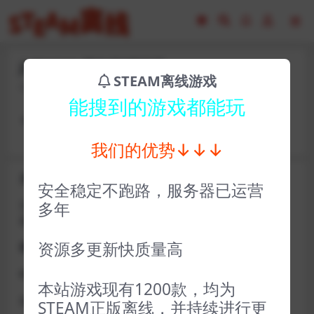
jhf31300-尼尔机械纪元
STEAM离线游戏
2023-02-16
1
能搜到的游戏都能玩
卡号： jhf31300 密码：KGd659+*
我们的优势↓↓↓
关于D加密类游戏通知
安全稳定不跑路，服务器已运营
近期发现同行倒卖严重，大量会员D加密游戏无法激活问
多年
题，现开通令牌
资源多更新快质量高
获取方式找企鹅群里的技术客服获取即可
D加密游戏每人一周内可获取一次
本站游戏现有1200款，均为
如激活上限需等到隔天早上在线进一次游戏
STEAM正版离线，并持续进行更