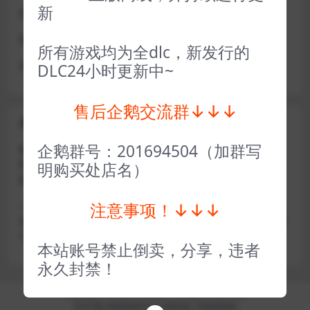
新
或者使用网盘版也可解决D加密激活的问题，一样玩
做出修改也是为了能让各位会员能够更好的体验本店产品
所有游戏均为全dlc，新发行的
请各位亲们理解
DLC24小时更新中~
售后企鹅交流群↓↓↓
关于密码错误问题
企鹅群号：201694504（加群写
账号密码复制粘贴，注意不要复制到空格了，CTRL+C复
制，或者鼠标右键先复制然后键盘 CTRL+V粘贴，steam改
明购买处店名）
版了必须键盘粘贴（CTRL+V粘贴）鼠标不能粘贴了
注意事项！↓↓↓
————————————————————–离线模式玩
游戏，在线没存档被顶号，不然没有存档，D加密游戏尽量
不要换号，换号用离线模式登录
本站账号禁止倒卖，分享，违者
永久封禁！
Copyright © 2024
小手电玩
- All rights reserved
京ICP备18888888号
京公网安备 188888888