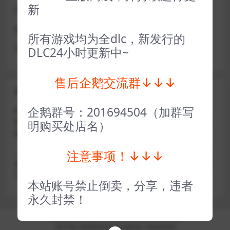
新
或者使用网盘版也可解决D加密激活的问题，一样玩
做出修改也是为了能让各位会员能够更好的体验本店产品
所有游戏均为全dlc，新发行的
请各位亲们理解
DLC24小时更新中~
售后企鹅交流群↓↓↓
关于密码错误问题
企鹅群号：201694504（加群写
账号密码复制粘贴，注意不要复制到空格了，CTRL+C复
制，或者鼠标右键先复制然后键盘 CTRL+V粘贴，steam改
明购买处店名）
版了必须键盘粘贴（CTRL+V粘贴）鼠标不能粘贴了
注意事项！↓↓↓
————————————————————–离线模式玩
游戏，在线没存档被顶号，不然没有存档，D加密游戏尽量
不要换号，换号用离线模式登录
本站账号禁止倒卖，分享，违者
永久封禁！
Copyright © 2024
小手电玩
- All rights reserved
京ICP备18888888号
京公网安备 188888888