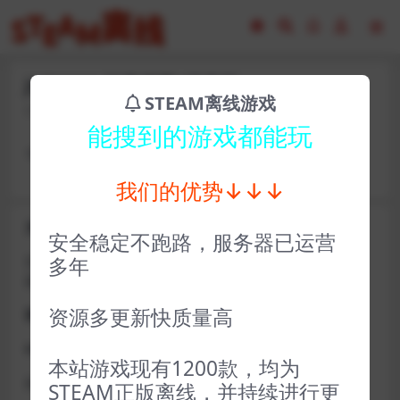
jhf30982-神界原罪1经典版
STEAM离线游戏
2023-02-16
12
能搜到的游戏都能玩
卡号： youxic03288 密码：judian0477
我们的优势↓↓↓
关于D加密类游戏通知
安全稳定不跑路，服务器已运营
近期发现同行倒卖严重，大量会员D加密游戏无法激活问
多年
题，现开通令牌
资源多更新快质量高
获取方式找企鹅群里的技术客服获取即可
D加密游戏每人一周内可获取一次
本站游戏现有1200款，均为
如激活上限需等到隔天早上在线进一次游戏
STEAM正版离线，并持续进行更