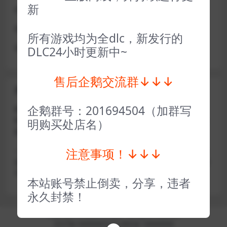
新
或者使用网盘版也可解决D加密激活的问题，一样玩
做出修改也是为了能让各位会员能够更好的体验本店产品
所有游戏均为全dlc，新发行的
请各位亲们理解
DLC24小时更新中~
售后企鹅交流群↓↓↓
关于密码错误问题
企鹅群号：201694504（加群写
账号密码复制粘贴，注意不要复制到空格了，CTRL+C复
制，或者鼠标右键先复制然后键盘 CTRL+V粘贴，steam改
明购买处店名）
版了必须键盘粘贴（CTRL+V粘贴）鼠标不能粘贴了
注意事项！↓↓↓
————————————————————–离线模式玩
游戏，在线没存档被顶号，不然没有存档，D加密游戏尽量
不要换号，换号用离线模式登录
本站账号禁止倒卖，分享，违者
永久封禁！
Copyright © 2024
小手电玩
- All rights reserved
京ICP备18888888号
京公网安备 188888888