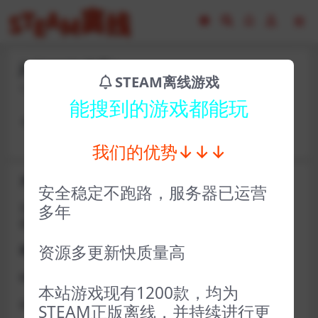
jhf30907-杀手1
STEAM离线游戏
2023-02-16
6
能搜到的游戏都能玩
卡号： jhf30907 密码：TVz943((
我们的优势↓↓↓
关于D加密类游戏通知
安全稳定不跑路，服务器已运营
近期发现同行倒卖严重，大量会员D加密游戏无法激活问
多年
题，现开通令牌
资源多更新快质量高
获取方式找企鹅群里的技术客服获取即可
D加密游戏每人一周内可获取一次
本站游戏现有1200款，均为
如激活上限需等到隔天早上在线进一次游戏
STEAM正版离线，并持续进行更