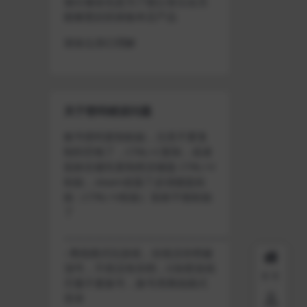
做出修改也是为了能让各位会员
能够更好的体验本店产品
请各位亲们理解
关于密码错误问题
账号密码复制粘贴，注意不要复
制到空格了，CTRL+C复制，或者
鼠标右键先复制然后键盘 CTRL+V
粘贴，steam改版了必须键盘粘
贴（CTRL+V粘贴）鼠标不能粘贴
了
————————————————————
–离线模式玩游戏，在线没存档被
顶号，不然没有存档，D加密游戏
首页
尽量不要换号，换号用离线模式
登录