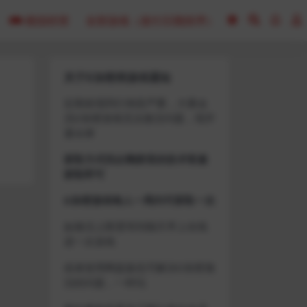
模拟经营
全部游戏（发行日期排序）
关于D加密类游戏通知
近期发现同行倒卖严重，大量会
员D加密游戏无法激活问题，现开
通令牌
获取方式找企鹅群里的技术客服
获取即可
D加密游戏每人一周内可获取一次
如激活上限需等到隔天早上在线
进一次游戏
或者使用网盘版也可解决D加密激
活的问题，一样玩