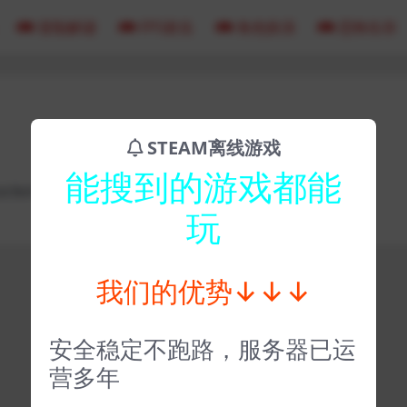
冒险解谜
FPS射击
角色扮演
恐怖生存
STEAM离线游戏
能搜到的游戏都能
k9kK
玩
我们的优势↓↓↓
安全稳定不跑路，服务器已运
营多年