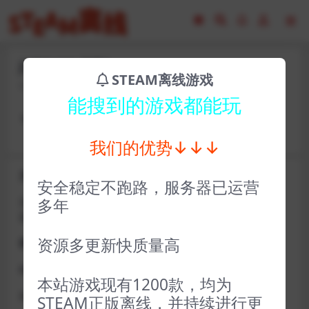
jhf31410-控制
STEAM离线游戏
2023-02-17
22
能搜到的游戏都能玩
卡号： 72108fd4 密码：Hjy413687
我们的优势↓↓↓
关于D加密类游戏通知
安全稳定不跑路，服务器已运营
近期发现同行倒卖严重，大量会员D加密游戏无法激活问
多年
题，现开通令牌
资源多更新快质量高
获取方式找企鹅群里的技术客服获取即可
D加密游戏每人一周内可获取一次
本站游戏现有1200款，均为
如激活上限需等到隔天早上在线进一次游戏
STEAM正版离线，并持续进行更