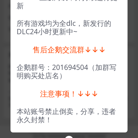
新
或者使用网盘版也可解决D加密激活的问题，一样玩
做出修改也是为了能让各位会员能够更好的体验本店产品
所有游戏均为全dlc，新发行的
请各位亲们理解
DLC24小时更新中~
售后企鹅交流群↓↓↓
关于密码错误问题
企鹅群号：201694504（加群写
账号密码复制粘贴，注意不要复制到空格了，CTRL+C复
制，或者鼠标右键先复制然后键盘 CTRL+V粘贴，steam改
明购买处店名）
版了必须键盘粘贴（CTRL+V粘贴）鼠标不能粘贴了
注意事项！↓↓↓
————————————————————–离线模式玩
游戏，在线没存档被顶号，不然没有存档，D加密游戏尽量
不要换号，换号用离线模式登录
本站账号禁止倒卖，分享，违者
永久封禁！
Copyright © 2024
小手电玩
- All rights reserved
京ICP备18888888号
京公网安备 188888888