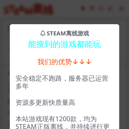
jhf31263-洞穴探险2
STEAM离线游戏
2023-02-17
11
能搜到的游戏都能玩
卡号： wi038025 密码：Sw137262
我们的优势↓↓↓
关于D加密类游戏通知
安全稳定不跑路，服务器已运营
近期发现同行倒卖严重，大量会员D加密游戏无法激活问
多年
题，现开通令牌
资源多更新快质量高
获取方式找企鹅群里的技术客服获取即可
D加密游戏每人一周内可获取一次
本站游戏现有1200款，均为
如激活上限需等到隔天早上在线进一次游戏
STEAM正版离线，并持续进行更