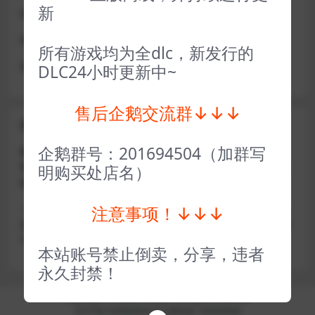
新
或者使用网盘版也可解决D加密激活的问题，一样玩
做出修改也是为了能让各位会员能够更好的体验本店产品
所有游戏均为全dlc，新发行的
请各位亲们理解
DLC24小时更新中~
售后企鹅交流群↓↓↓
关于密码错误问题
企鹅群号：201694504（加群写
账号密码复制粘贴，注意不要复制到空格了，CTRL+C复
制，或者鼠标右键先复制然后键盘 CTRL+V粘贴，steam改
明购买处店名）
版了必须键盘粘贴（CTRL+V粘贴）鼠标不能粘贴了
注意事项！↓↓↓
————————————————————–离线模式玩
游戏，在线没存档被顶号，不然没有存档，D加密游戏尽量
不要换号，换号用离线模式登录
本站账号禁止倒卖，分享，违者
永久封禁！
Copyright © 2024
小手电玩
- All rights reserved
京ICP备18888888号
京公网安备 188888888