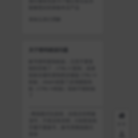
做出修改也是为了能让各位会员
能够更好的体验本店产品
请各位亲们理解
关于密码错误问题
账号密码复制粘贴，注意不要复
制到空格了，CTRL+C复制，或者
鼠标右键先复制然后键盘 CTRL+V
粘贴，steam改版了必须键盘粘
贴（CTRL+V粘贴）鼠标不能粘贴
了
————————————————————
–离线模式玩游戏，在线没存档被
顶号，不然没有存档，D加密游戏
首页
尽量不要换号，换号用离线模式
登录