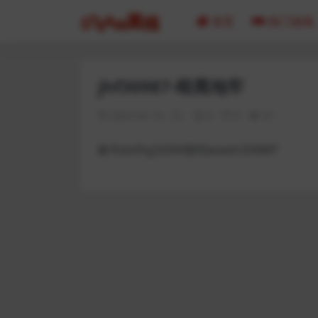
首页
热门游戏
jhf30987-暗黑地牢
2023-02-16
0
0
37
账号dofhg32094密码wawh33988T