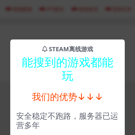
冒险解谜
FPS射击
角色扮演
恐怖生存
STEAM离线游戏
能搜到的游戏都能
玩
我们的优势↓↓↓
安全稳定不跑路，服务器已运
营多年