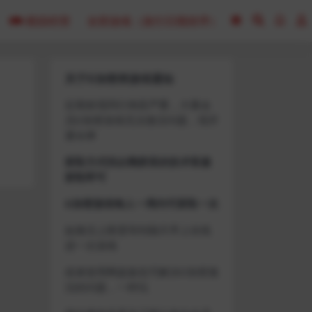
模拟经营
全部游戏（发行日期排序）
关于D加密类游戏通知
近期发现同行倒卖严重，大量会
员D加密游戏无法激活问题，现开
通令牌
获取方式找企鹅群里的技术客服
获取即可
D加密游戏每人一周内可获取一次
如激活上限需等到隔天早上在线
进一次游戏
或者使用网盘版也可解决D加密激
活的问题，一样玩