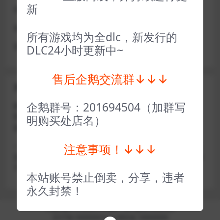
新
或者使用网盘版也可解决D加密激活的问题，一样玩
做出修改也是为了能让各位会员能够更好的体验本店产品
所有游戏均为全dlc，新发行的
请各位亲们理解
DLC24小时更新中~
售后企鹅交流群↓↓↓
关于密码错误问题
企鹅群号：201694504（加群写
账号密码复制粘贴，注意不要复制到空格了，CTRL+C复
制，或者鼠标右键先复制然后键盘 CTRL+V粘贴，steam改
明购买处店名）
版了必须键盘粘贴（CTRL+V粘贴）鼠标不能粘贴了
注意事项！↓↓↓
————————————————————–离线模式玩
游戏，在线没存档被顶号，不然没有存档，D加密游戏尽量
不要换号，换号用离线模式登录
本站账号禁止倒卖，分享，违者
永久封禁！
Copyright © 2024
小手电玩
- All rights reserved
京ICP备18888888号
京公网安备 188888888