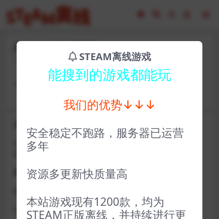
jhf31445-冰冷海域
STEAM离线游戏
2023-02-16
8
能搜到的游戏都能玩
卡号： jxeuq70579 密码：zuobiao35735
我们的优势↓↓↓
关于D加密类游戏通知
安全稳定不跑路，服务器已运营
近期发现同行倒卖严重，大量会员D加密游戏无法激活问
多年
题，现开通令牌
资源多更新快质量高
获取方式找企鹅群里的技术客服获取即可
D加密游戏每人一周内可获取一次
本站游戏现有1200款，均为
如激活上限需等到隔天早上在线进一次游戏
STEAM正版离线，并持续进行更