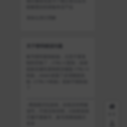
做出修改也是为了能让各位会员
能够更好的体验本店产品
请各位亲们理解
关于密码错误问题
账号密码复制粘贴，注意不要复
制到空格了，CTRL+C复制，或者
鼠标右键先复制然后键盘 CTRL+V
粘贴，steam改版了必须键盘粘
贴（CTRL+V粘贴）鼠标不能粘贴
了
————————————————————
–离线模式玩游戏，在线没存档被
顶号，不然没有存档，D加密游戏
首页
尽量不要换号，换号用离线模式
登录