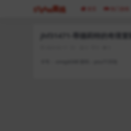
首页
热门游戏
jhf31471-蒂德莉特的奇境冒
2023-02-17
0
0
5
卡号： omqyk048 密码：pou71359J