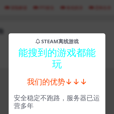
冒险解谜
FPS射击
角色扮演
恐怖生存
险
STEAM离线游戏
能搜到的游戏都能
玩
我们的优势↓↓↓
安全稳定不跑路，服务器已运
营多年