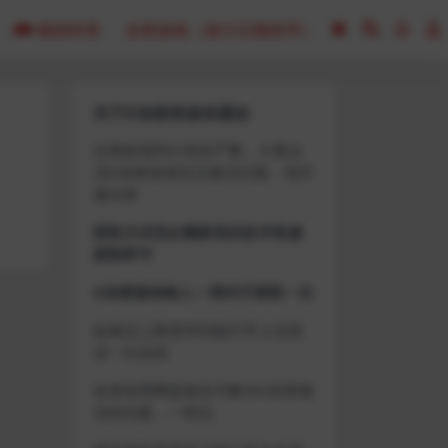
模拟经营
全部游戏（发行日期排序）
关于D加密类游戏通知
近期发现同行倒卖严重，大量会
员D加密游戏无法激活问题，现开
通令牌
获取方式找企鹅群里的技术客服
获取即可
D加密游戏每人一周内可获取一次
如激活上限需等到隔天早上在线
进一次游戏
或者使用网盘版也可解决D加密激
活的问题，一样玩