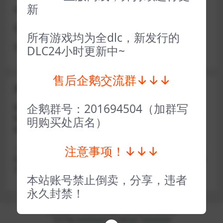
新
或者使用网盘版也可解决D加密激活的问题，一样玩
做出修改也是为了能让各位会员能够更好的体验本店产品
所有游戏均为全dlc，新发行的
请各位亲们理解
DLC24小时更新中~
售后企鹅交流群↓↓↓
关于密码错误问题
企鹅群号：201694504（加群写
账号密码复制粘贴，注意不要复制到空格了，CTRL+C复
制，或者鼠标右键先复制然后键盘 CTRL+V粘贴，steam改
明购买处店名）
版了必须键盘粘贴（CTRL+V粘贴）鼠标不能粘贴了
注意事项！↓↓↓
————————————————————–离线模式玩
游戏，在线没存档被顶号，不然没有存档，D加密游戏尽量
不要换号，换号用离线模式登录
本站账号禁止倒卖，分享，违者
永久封禁！
Copyright © 2024
小手电玩
- All rights reserved
京ICP备18888888号
京公网安备 188888888