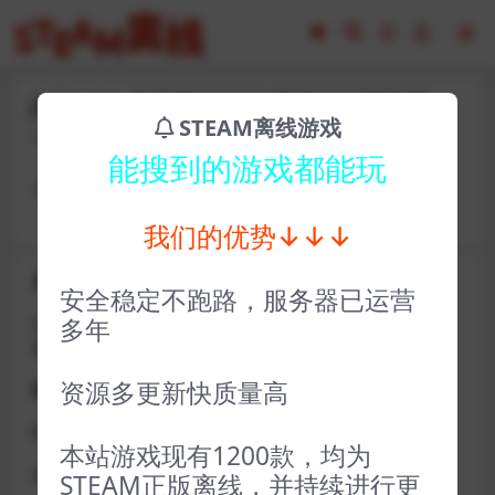
jhf31481-超级弹丸论破2再见了绝望学园
STEAM离线游戏
2023-02-16
14
能搜到的游戏都能玩
卡号： jefpt881 密码：chengyu55667
我们的优势↓↓↓
关于D加密类游戏通知
安全稳定不跑路，服务器已运营
近期发现同行倒卖严重，大量会员D加密游戏无法激活问
多年
题，现开通令牌
资源多更新快质量高
获取方式找企鹅群里的技术客服获取即可
D加密游戏每人一周内可获取一次
本站游戏现有1200款，均为
如激活上限需等到隔天早上在线进一次游戏
STEAM正版离线，并持续进行更