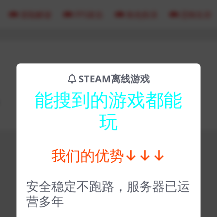
冒险解谜
FPS射击
角色扮演
恐怖生存
STEAM离线游戏
能搜到的游戏都能
玩
我们的优势↓↓↓
安全稳定不跑路，服务器已运
营多年