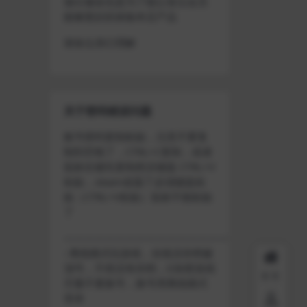
做出修改也是为了能让各位会员
能够更好的体验本店产品
请各位亲们理解
关于密码错误问题
账号密码复制粘贴，注意不要复
制到空格了，CTRL+C复制，或者
鼠标右键先复制然后键盘 CTRL+V
粘贴，steam改版了必须键盘粘
贴（CTRL+V粘贴）鼠标不能粘贴
了
————————————————————
–离线模式玩游戏，在线没存档被
顶号，不然没有存档，D加密游戏
首页
尽量不要换号，换号用离线模式
登录