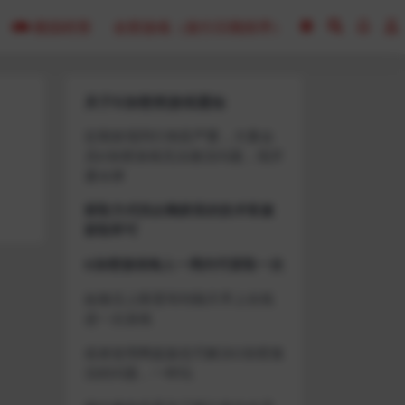
模拟经营
全部游戏（发行日期排序）
关于D加密类游戏通知
近期发现同行倒卖严重，大量会
员D加密游戏无法激活问题，现开
通令牌
获取方式找企鹅群里的技术客服
获取即可
D加密游戏每人一周内可获取一次
如激活上限需等到隔天早上在线
进一次游戏
或者使用网盘版也可解决D加密激
活的问题，一样玩