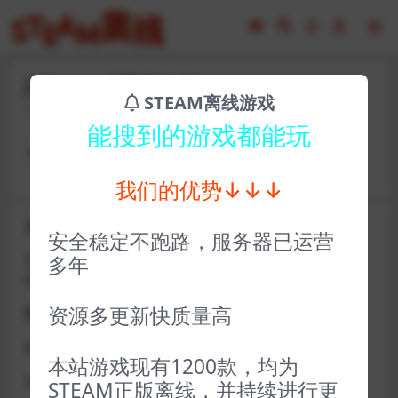
jhf31066-桥梁建造师1
STEAM离线游戏
2023-02-16
9
能搜到的游戏都能玩
卡号： qfrgl537 密码：chengyu4466
我们的优势↓↓↓
关于D加密类游戏通知
安全稳定不跑路，服务器已运营
近期发现同行倒卖严重，大量会员D加密游戏无法激活问
多年
题，现开通令牌
资源多更新快质量高
获取方式找企鹅群里的技术客服获取即可
D加密游戏每人一周内可获取一次
本站游戏现有1200款，均为
如激活上限需等到隔天早上在线进一次游戏
STEAM正版离线，并持续进行更