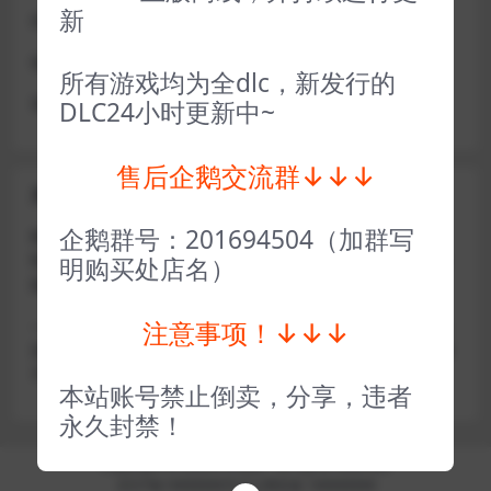
新
或者使用网盘版也可解决D加密激活的问题，一样玩
做出修改也是为了能让各位会员能够更好的体验本店产品
所有游戏均为全dlc，新发行的
请各位亲们理解
DLC24小时更新中~
售后企鹅交流群↓↓↓
关于密码错误问题
企鹅群号：201694504（加群写
账号密码复制粘贴，注意不要复制到空格了，CTRL+C复
制，或者鼠标右键先复制然后键盘 CTRL+V粘贴，steam改
明购买处店名）
版了必须键盘粘贴（CTRL+V粘贴）鼠标不能粘贴了
注意事项！↓↓↓
————————————————————–离线模式玩
游戏，在线没存档被顶号，不然没有存档，D加密游戏尽量
不要换号，换号用离线模式登录
本站账号禁止倒卖，分享，违者
永久封禁！
Copyright © 2024
小手电玩
- All rights reserved
京ICP备18888888号
京公网安备 188888888