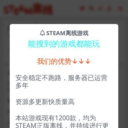
jhf31009-要战便战
STEAM离线游戏
2023-02-18
9
能搜到的游戏都能玩
卡号： cxcpq74647 密码：2U3c86c5QFD
我们的优势↓↓↓
关于D加密类游戏通知
安全稳定不跑路，服务器已运营
近期发现同行倒卖严重，大量会员D加密游戏无法激活问
多年
题，现开通令牌
资源多更新快质量高
获取方式找企鹅群里的技术客服获取即可
D加密游戏每人一周内可获取一次
本站游戏现有1200款，均为
如激活上限需等到隔天早上在线进一次游戏
STEAM正版离线，并持续进行更