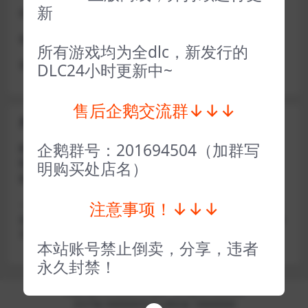
新
或者使用网盘版也可解决D加密激活的问题，一样玩
做出修改也是为了能让各位会员能够更好的体验本店产品
所有游戏均为全dlc，新发行的
请各位亲们理解
DLC24小时更新中~
售后企鹅交流群↓↓↓
关于密码错误问题
企鹅群号：201694504（加群写
账号密码复制粘贴，注意不要复制到空格了，CTRL+C复
制，或者鼠标右键先复制然后键盘 CTRL+V粘贴，steam改
明购买处店名）
版了必须键盘粘贴（CTRL+V粘贴）鼠标不能粘贴了
注意事项！↓↓↓
————————————————————–离线模式玩
游戏，在线没存档被顶号，不然没有存档，D加密游戏尽量
不要换号，换号用离线模式登录
本站账号禁止倒卖，分享，违者
永久封禁！
Copyright © 2024
小手电玩
- All rights reserved
京ICP备18888888号
京公网安备 188888888