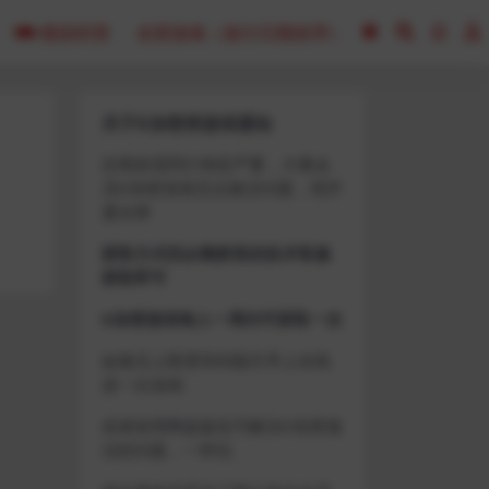
模拟经营
全部游戏（发行日期排序）
关于D加密类游戏通知
近期发现同行倒卖严重，大量会
员D加密游戏无法激活问题，现开
通令牌
获取方式找企鹅群里的技术客服
获取即可
D加密游戏每人一周内可获取一次
如激活上限需等到隔天早上在线
进一次游戏
或者使用网盘版也可解决D加密激
活的问题，一样玩