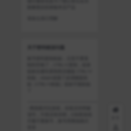
做出修改也是为了能让各位会员
能够更好的体验本店产品
请各位亲们理解
关于密码错误问题
账号密码复制粘贴，注意不要复
制到空格了，CTRL+C复制，或者
鼠标右键先复制然后键盘 CTRL+V
粘贴，steam改版了必须键盘粘
贴（CTRL+V粘贴）鼠标不能粘贴
了
————————————————————
–离线模式玩游戏，在线没存档被
顶号，不然没有存档，D加密游戏
首页
尽量不要换号，换号用离线模式
登录