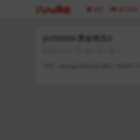
首页
热门游戏
jhf30966-赏金奇兵3
2023-02-17
0
0
13
卡号： shangjinqibing3a 密码：Hh349111