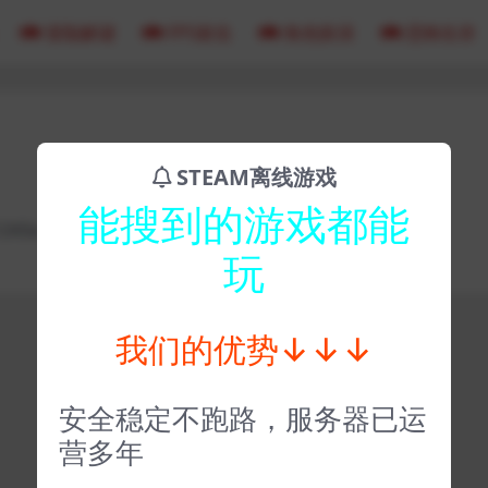
冒险解谜
FPS射击
角色扮演
恐怖生存
STEAM离线游戏
能搜到的游戏都能
243a
玩
我们的优势↓↓↓
安全稳定不跑路，服务器已运
营多年