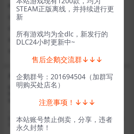
本站游戏现有1200款，均为
D加密游戏每人一周内可获取一次
STEAM正版离线，并持续进行更
新
如激活上限需等到隔天早上在线进一次游戏
或者使用网盘版也可解决D加密激活的问题，一样玩
所有游戏均为全dlc，新发行的
做出修改也是为了能让各位会员能够更好的体验本店产品
DLC24小时更新中~
请各位亲们理解
售后企鹅交流群↓↓↓
企鹅群号：201694504（加群写
关于密码错误问题
明购买处店名）
账号密码复制粘贴，注意不要复制到空格了，CTRL+C复
制，或者鼠标右键先复制然后键盘 CTRL+V粘贴，steam改
注意事项！↓↓↓
版了必须键盘粘贴（CTRL+V粘贴）鼠标不能粘贴了
————————————————————–离线模式玩
本站账号禁止倒卖，分享，违者
游戏，在线没存档被顶号，不然没有存档，D加密游戏尽量
不要换号，换号用离线模式登录
永久封禁！