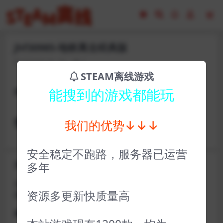
jhf30985-地铁离去经典版
2023-02-16
7
STEAM离线游戏
steam账号ptjx_56869
能搜到的游戏都能玩
密码rpdw38801Q
我们的优势↓↓↓
安全稳定不跑路，服务器已运营
关于D加密类游戏通知
多年
近期发现同行倒卖严重，大量会员D加密游戏无法激活问
资源多更新快质量高
题，现开通令牌
获取方式找企鹅群里的技术客服获取即可