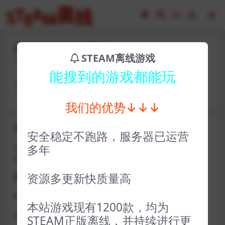
jhf31271-你好邻居1
STEAM离线游戏
2023-02-16
8
能搜到的游戏都能玩
卡号： ejye23477 密码：chengyu4562841
我们的优势↓↓↓
关于D加密类游戏通知
安全稳定不跑路，服务器已运营
近期发现同行倒卖严重，大量会员D加密游戏无法激活问
多年
题，现开通令牌
资源多更新快质量高
获取方式找企鹅群里的技术客服获取即可
D加密游戏每人一周内可获取一次
本站游戏现有1200款，均为
如激活上限需等到隔天早上在线进一次游戏
STEAM正版离线，并持续进行更