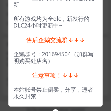
新
或者使用网盘版也可解决D加密激活的问题，一样玩
做出修改也是为了能让各位会员能够更好的体验本店产品
所有游戏均为全dlc，新发行的
请各位亲们理解
DLC24小时更新中~
售后企鹅交流群↓↓↓
关于密码错误问题
企鹅群号：201694504（加群写
账号密码复制粘贴，注意不要复制到空格了，CTRL+C复
制，或者鼠标右键先复制然后键盘 CTRL+V粘贴，steam改
明购买处店名）
版了必须键盘粘贴（CTRL+V粘贴）鼠标不能粘贴了
注意事项！↓↓↓
————————————————————–离线模式玩
游戏，在线没存档被顶号，不然没有存档，D加密游戏尽量
不要换号，换号用离线模式登录
本站账号禁止倒卖，分享，违者
永久封禁！
Copyright © 2024
小手电玩
- All rights reserved
京ICP备18888888号
京公网安备 188888888