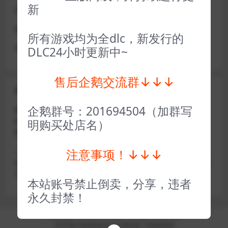
新
或者使用网盘版也可解决D加密激活的问题，一样玩
做出修改也是为了能让各位会员能够更好的体验本店产品
所有游戏均为全dlc，新发行的
请各位亲们理解
DLC24小时更新中~
售后企鹅交流群↓↓↓
关于密码错误问题
企鹅群号：201694504（加群写
账号密码复制粘贴，注意不要复制到空格了，CTRL+C复
制，或者鼠标右键先复制然后键盘 CTRL+V粘贴，steam改
明购买处店名）
版了必须键盘粘贴（CTRL+V粘贴）鼠标不能粘贴了
注意事项！↓↓↓
————————————————————–离线模式玩
游戏，在线没存档被顶号，不然没有存档，D加密游戏尽量
不要换号，换号用离线模式登录
本站账号禁止倒卖，分享，违者
永久封禁！
Copyright © 2024
小手电玩
- All rights reserved
京ICP备18888888号
京公网安备 188888888