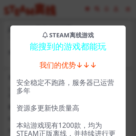
jhf31228-瘟疫传说无罪
STEAM离线游戏
2023-02-16
12
能搜到的游戏都能玩
账号cwsz27766密码zuobiao1247
我们的优势↓↓↓
关于D加密类游戏通知
安全稳定不跑路，服务器已运营
近期发现同行倒卖严重，大量会员D加密游戏无法激活问
多年
题，现开通令牌
资源多更新快质量高
获取方式找企鹅群里的技术客服获取即可
D加密游戏每人一周内可获取一次
本站游戏现有1200款，均为
如激活上限需等到隔天早上在线进一次游戏
STEAM正版离线，并持续进行更