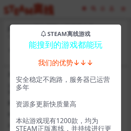
jhf30901-福尔摩斯VS开膛手杰克
STEAM离线游戏
2023-02-16
10
能搜到的游戏都能玩
卡号： bgpc26479 密码：zuobiao23452
我们的优势↓↓↓
关于D加密类游戏通知
安全稳定不跑路，服务器已运营
近期发现同行倒卖严重，大量会员D加密游戏无法激活问
多年
题，现开通令牌
资源多更新快质量高
获取方式找企鹅群里的技术客服获取即可
D加密游戏每人一周内可获取一次
本站游戏现有1200款，均为
如激活上限需等到隔天早上在线进一次游戏
STEAM正版离线，并持续进行更