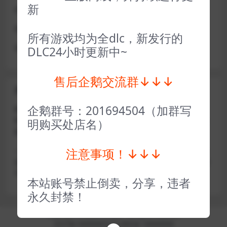
新
或者使用网盘版也可解决D加密激活的问题，一样玩
做出修改也是为了能让各位会员能够更好的体验本店产品
所有游戏均为全dlc，新发行的
请各位亲们理解
DLC24小时更新中~
售后企鹅交流群↓↓↓
关于密码错误问题
企鹅群号：201694504（加群写
账号密码复制粘贴，注意不要复制到空格了，CTRL+C复
制，或者鼠标右键先复制然后键盘 CTRL+V粘贴，steam改
明购买处店名）
版了必须键盘粘贴（CTRL+V粘贴）鼠标不能粘贴了
注意事项！↓↓↓
————————————————————–离线模式玩
游戏，在线没存档被顶号，不然没有存档，D加密游戏尽量
不要换号，换号用离线模式登录
本站账号禁止倒卖，分享，违者
永久封禁！
Copyright © 2024
小手电玩
- All rights reserved
京ICP备18888888号
京公网安备 188888888