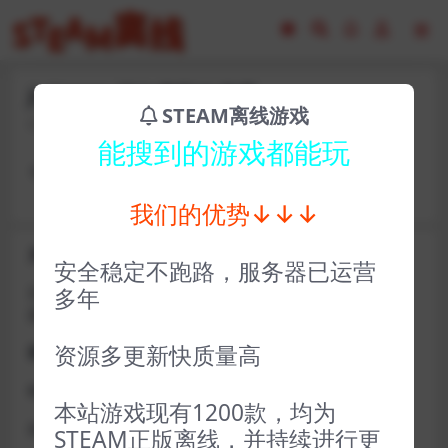
jhf30901-福尔摩斯的遗嘱
STEAM离线游戏
2023-02-16
14
能搜到的游戏都能玩
卡号： bgpc26479 密码：zuobiao23452
我们的优势↓↓↓
关于D加密类游戏通知
安全稳定不跑路，服务器已运营
近期发现同行倒卖严重，大量会员D加密游戏无法激活问
多年
题，现开通令牌
资源多更新快质量高
获取方式找企鹅群里的技术客服获取即可
D加密游戏每人一周内可获取一次
本站游戏现有1200款，均为
如激活上限需等到隔天早上在线进一次游戏
STEAM正版离线，并持续进行更