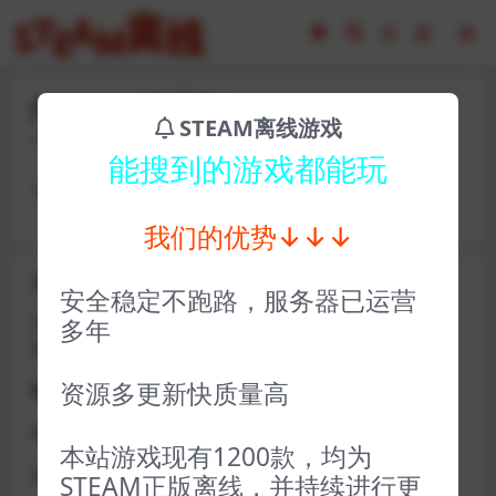
jhf30993-胡闹厨房2
STEAM离线游戏
2023-02-16
21
能搜到的游戏都能玩
卡号： kjctg480 密码：alch89970FT
我们的优势↓↓↓
关于D加密类游戏通知
安全稳定不跑路，服务器已运营
近期发现同行倒卖严重，大量会员D加密游戏无法激活问
多年
题，现开通令牌
资源多更新快质量高
获取方式找企鹅群里的技术客服获取即可
D加密游戏每人一周内可获取一次
本站游戏现有1200款，均为
如激活上限需等到隔天早上在线进一次游戏
STEAM正版离线，并持续进行更