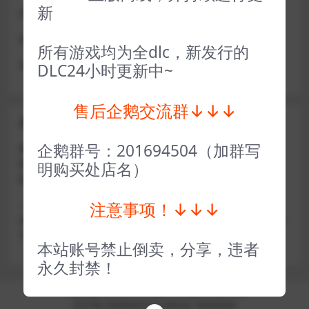
新
或者使用网盘版也可解决D加密激活的问题，一样玩
做出修改也是为了能让各位会员能够更好的体验本店产品
所有游戏均为全dlc，新发行的
请各位亲们理解
DLC24小时更新中~
售后企鹅交流群↓↓↓
关于密码错误问题
企鹅群号：201694504（加群写
账号密码复制粘贴，注意不要复制到空格了，CTRL+C复
制，或者鼠标右键先复制然后键盘 CTRL+V粘贴，steam改
明购买处店名）
版了必须键盘粘贴（CTRL+V粘贴）鼠标不能粘贴了
注意事项！↓↓↓
————————————————————–离线模式玩
游戏，在线没存档被顶号，不然没有存档，D加密游戏尽量
不要换号，换号用离线模式登录
本站账号禁止倒卖，分享，违者
永久封禁！
Copyright © 2024
小手电玩
- All rights reserved
京ICP备18888888号
京公网安备 188888888