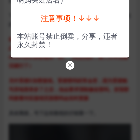
在什么平台启动，游戏都要求强制关联育碧。
下载和启动游戏都是在STEAM平台，育碧只是启动游戏
注意事项！↓↓↓
的时候挂着就行
本站账号禁止倒卖，分享，违者
第一次启动游戏育碧客户端提示：目前无法激活本产
永久封禁！
品。则为D加密的次数没有了需要等待24小时。跟
steam的D加密规则一样。（玩点别的，第二天早点激
活就行了）
另外育碧D加密游戏。育碧密码经常会变，因为育碧账
号异地登录多了之后，他会要求强制修改密码。发现密
码查看对应游戏页面密码会实时更新
具体离线，号下边有教程的仔细看一下。