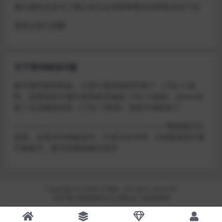
做出修改也是为了能让各位会员能够更好的体验本店产品
请各位亲们理解
关于密码错误问题
账号密码复制粘贴，注意不要复制到空格了，CTRL+C复
制，或者鼠标右键先复制然后键盘 CTRL+V粘贴，steam改
版了必须键盘粘贴（CTRL+V粘贴）鼠标不能粘贴了
————————————————————–离线模式玩
游戏，在线没存档被顶号，不然没有存档，D加密游戏尽量
不要换号，换号用离线模式登录
Copyright © 2024
小手电玩
- All rights reserved
京ICP备18888888号
京公网安备 188888888