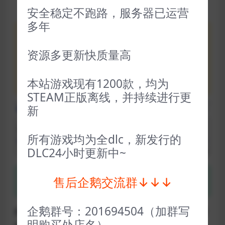
安全稳定不跑路，服务器已运营
多年
新用户：第一次进游戏提示对不起未知错误，此提
示为D加密现在激活次数满4次了，24小时之内不
资源多更新快质量高
能再次激活游戏。先玩别的，第二天早点进行激活
就可以了
本站游戏现有1200款，均为
STEAM正版离线，并持续进行更
新
所有游戏均为全dlc，新发行的
DLC24小时更新中~
售后企鹅交流群↓↓↓
什么是关联
育碧D加密
？
企鹅群号：201694504（加群写
所有育碧出品游戏都是强制关联平台登录才能玩，不管
明购买处店名）