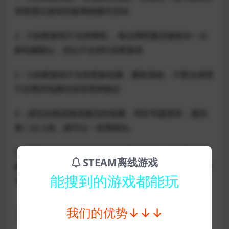
界面退出游戏切换离线模式启动
2：D加密游戏不支持网吧:，每次网吧重启都相当一台
新电脑新ip，所以不支持D加密游戏
3：D加密游戏不支持更换电脑，重装系统，不要去清理
不必要的电脑垃圾容易掉验证
4：成功在线进游戏激活的电脑，用切号器登录，避免
第二次上线，就可以一直离线玩。
5：需要关掉WIN10/WIN11的系统更新，如果系统更
STEAM离线游戏
新，激活资格就会被清掉，需要重新在线激活，但是账
能搜到的游戏都能玩
号不是随时随地有次数。
我们的优势↓↓↓
→点我关闭系统更新详细方法教程