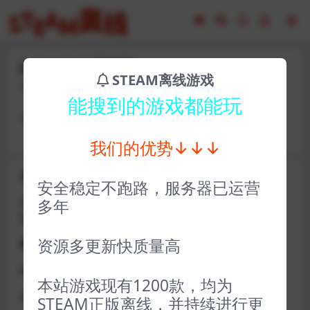
jhf31451-狂野西部
STEAM离线游戏
2023-02-16
15
能搜到的游戏都能玩
卡号： nfjg84911 密码：zuobiao474
我们的优势↓↓↓
关于D加密类游戏通知
安全稳定不跑路，服务器已运营
近期发现同行倒卖严重，大量会员D加密游戏无法激活问
多年
题，现开通令牌
资源多更新快质量高
获取方式找企鹅群里的技术客服获取即可
D加密游戏每人一周内可获取一次
本站游戏现有1200款，均为
如激活上限需等到隔天早上在线进一次游戏
STEAM正版离线，并持续进行更