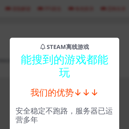
冒险解谜
FPS射击
角色扮演
恐怖生存
STEAM离线游戏
能搜到的游戏都能
966301
玩
我们的优势↓↓↓
安全稳定不跑路，服务器已运
营多年