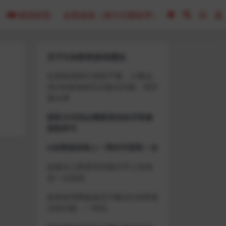
模拟经营
全部游戏（发行日期排序）
关于D加密类游戏通知
近期发现同行倒卖严重，大量会
员D加密游戏无法激活问题，现开
通令牌
获取方式找企鹅群里的技术客服
获取即可
D加密游戏每人一周内可获取一次
如激活上限需等到隔天早上在线
进一次游戏
或者使用网盘版也可解决D加密激
活的问题，一样玩