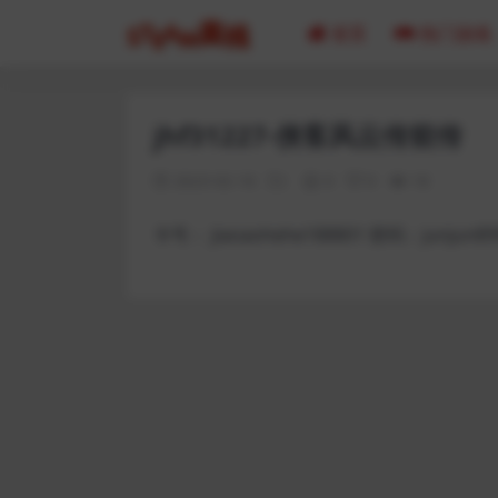
首页
热门游戏
jhf31227-侠客风云传前传
2023-02-16
0
0
18
卡号： jiaoaohehe188801 密码：junjun89