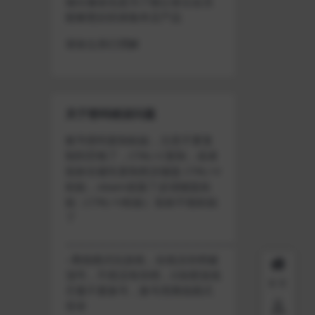
做出修改也是为了能让各位会员
能够更好的体验本店产品
请各位亲们理解
关于密码错误问题
账号密码复制粘贴，注意不要复
制到空格了，CTRL+C复制，或者
鼠标右键先复制然后键盘 CTRL+V
粘贴，steam改版了必须键盘粘
贴（CTRL+V粘贴）鼠标不能粘贴
了
————————————————————
–离线模式玩游戏，在线没存档被
顶号，不然没有存档，D加密游戏
首页
尽量不要换号，换号用离线模式
登录